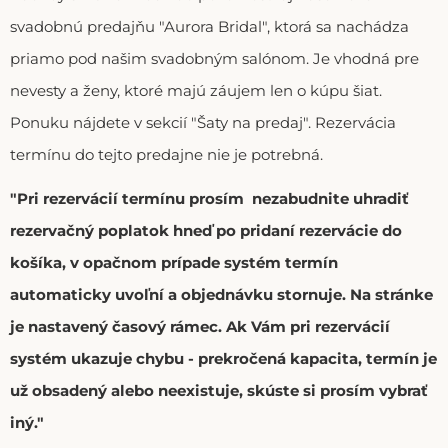
svadobnú predajňu "Aurora Bridal", ktorá sa nachádza
priamo pod našim svadobným salónom. Je vhodná pre
nevesty a ženy, ktoré majú záujem len o kúpu šiat.
Ponuku nájdete v sekcií "Šaty na predaj". Rezervácia
termínu do tejto predajne nie je potrebná.
"Pri rezervácií termínu prosím nezabudnite uhradiť
rezervačný poplatok hneď po pridaní rezervácie do
košíka, v opačnom prípade systém termín
automaticky uvoľní a objednávku stornuje. Na stránke
je nastavený časový rámec. Ak Vám pri rezervácií
systém ukazuje chybu - prekročená kapacita, termín je
už obsadený alebo neexistuje, skúste si prosím vybrať
iný."