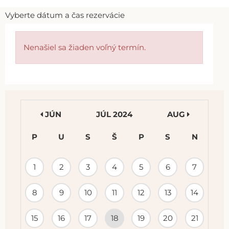
Vyberte dátum a čas rezervácie
Nenašiel sa žiaden voľný termín.
JÚN
JÚL 2024
AUG
P
U
S
Š
P
S
N
KALENDÁR
1
2
3
4
5
6
7
PODUJATÍ
8
9
10
11
12
13
14
15
16
17
18
19
20
21