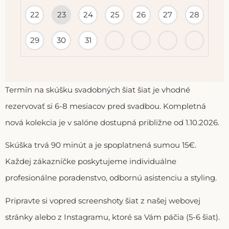
22
23
24
25
26
27
28
29
30
31
Termín na skúšku svadobných šiat šiat je vhodné
rezervovať si 6-8 mesiacov pred svadbou. Kompletná
nová kolekcia je v salóne dostupná približne od 1.10.2026.
Skúška trvá 90 minút a je spoplatnená sumou 15€.
Každej zákazníčke poskytujeme individuálne
profesionálne poradenstvo, odbornú asistenciu a styling.
Pripravte si vopred screenshoty šiat z našej webovej
stránky alebo z Instagramu, ktoré sa Vám páčia (5-6 šiat).