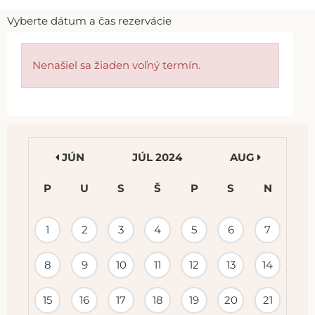
Vyberte dátum a čas rezervácie
Nenašiel sa žiaden voľný termín.
JÚN
JÚL 2024
AUG
P
U
S
Š
P
S
N
KALENDÁR
1
2
3
4
5
6
7
PODUJATÍ
8
9
10
11
12
13
14
15
16
17
18
19
20
21