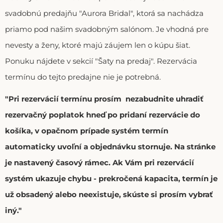
svadobnú predajňu "Aurora Bridal", ktorá sa nachádza
priamo pod našim svadobným salónom. Je vhodná pre
nevesty a ženy, ktoré majú záujem len o kúpu šiat.
Ponuku nájdete v sekcií "Šaty na predaj". Rezervácia
termínu do tejto predajne nie je potrebná.
"Pri rezervácií termínu prosím nezabudnite uhradiť
rezervačný poplatok hneď po pridaní rezervácie do
košíka, v opačnom prípade systém termín
automaticky uvoľní a objednávku stornuje. Na stránke
je nastavený časový rámec. Ak Vám pri rezervácií
systém ukazuje chybu - prekročená kapacita, termín je
už obsadený alebo neexistuje, skúste si prosím vybrať
iný."