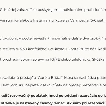
. Každej zákazníčke poskytujeme individuálne profesionálne
ovej stránky alebo z Instagramu, ktoré sa Vám páčia (5-6 šiat
doprovodom, v počte nevesta + maximálne dalšie dve osoby. N
ie ste istá svojou konfekčnou veľkosťou, kontaktujte nás. R
ť prostredníctvom správy na IG/FB slebo telefonicky. Skúška
vú svadobnú predajňu "Aurora Bridal", ktorá sa nachádza p
 šiat. Ponuku nájdete v sekcií "Šaty na predaj". Rezervácia t
hradiť rezervačný poplatok hneď po pridaní rezervácie do
stránke je nastavený časový rámec. Ak Vám pri rezerváci