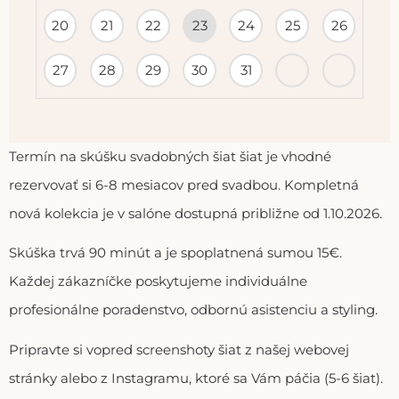
20
21
22
23
24
25
26
27
28
29
30
31
Termín na skúšku svadobných šiat šiat je vhodné
rezervovať si 6-8 mesiacov pred svadbou. Kompletná
nová kolekcia je v salóne dostupná približne od 1.10.2026.
Skúška trvá 90 minút a je spoplatnená sumou 15€.
Každej zákazníčke poskytujeme individuálne
profesionálne poradenstvo, odbornú asistenciu a styling.
Pripravte si vopred screenshoty šiat z našej webovej
stránky alebo z Instagramu, ktoré sa Vám páčia (5-6 šiat).