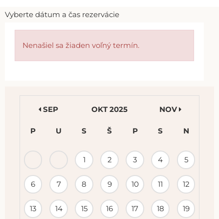
Vyberte dátum a čas rezervácie
Nenašiel sa žiaden voľný termín.
SEP
OKT 2025
NOV
P
U
S
Š
P
S
N
KALENDÁR
1
2
3
4
5
PODUJATÍ
6
7
8
9
10
11
12
13
14
15
16
17
18
19