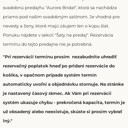
svadobnú predajňu "Aurora Bridal", ktorá sa nachádza
priamo pod našim svadobným salónom. Je vhodná pre
nevesty a ženy, ktoré majú záujem len o kúpu šiat.
Ponuku nájdete v sekcií "Šaty na predaj". Rezervácia
termínu do tejto predajne nie je potrebná.
"Pri rezervácií termínu prosím nezabudnite uhradiť
rezervačný poplatok hneď po pridaní rezervácie do
košíka, v opačnom prípade systém termín
automaticky uvoľní a objednávku stornuje. Na stránke
je nastavený časový rámec. Ak Vám pri rezervácií
systém ukazuje chybu - prekročená kapacita, termín je
už obsadený alebo neexistuje, skúste si prosím vybrať
iný."