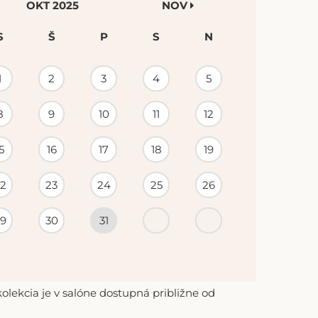
OKT 2025
NOV
S
Š
P
S
N
1
2
3
4
5
8
9
10
11
12
5
16
17
18
19
2
23
24
25
26
9
30
31
lekcia je v salóne dostupná približne od