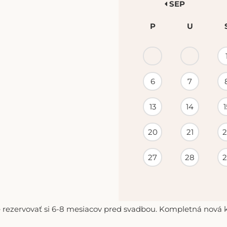
SEP
P
U
KALENDÁR
PODUJATÍ
6
7
13
14
1
20
21
2
27
28
2
 rezervovať si 6-8 mesiacov pred svadbou. Kompletná nová ko