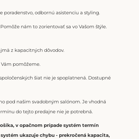
 poradenstvo, odbornú asistenciu a styling.
). Pomôže nám to zorientovať sa vo Vašom štýle.
ajmä z kapacitných dôvodov.
adi Vám pomôžeme.
 spoločenských šiat nie je spoplatnená. Dostupné
riamo pod našim svadobným salónom. Je vhodná
ermínu do tejto predajne nie je potrebná.
 košíka, v opačnom prípade systém termín
í systém ukazuje chybu - prekročená kapacita,