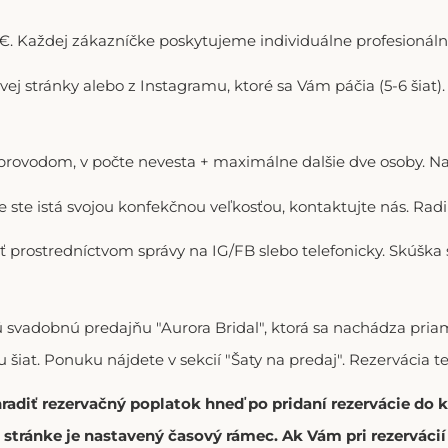
. Každej zákazníčke poskytujeme individuálne profesionálne
ovej stránky alebo z Instagramu, ktoré sa Vám páčia (5-6 šiat
doprovodom, v počte nevesta + maximálne dalšie dve osoby. N
ie ste istá svojou konfekčnou veľkosťou, kontaktujte nás. R
ť prostredníctvom správy na IG/FB slebo telefonicky. Skúška
vú svadobnú predajňu "Aurora Bridal", ktorá sa nachádza p
 šiat. Ponuku nájdete v sekcií "Šaty na predaj". Rezervácia t
hradiť rezervačný poplatok hneď po pridaní rezervácie do
stránke je nastavený časový rámec. Ak Vám pri rezerváci