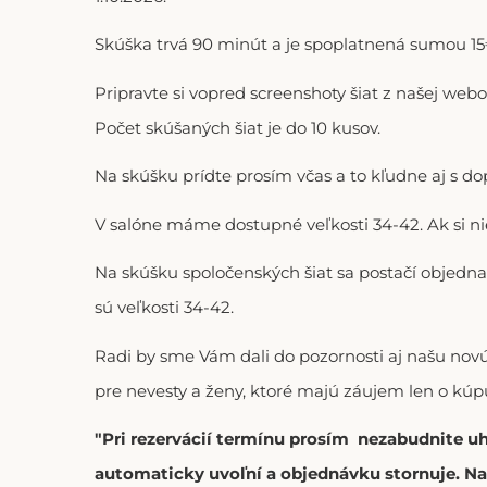
Skúška trvá 90 minút a je spoplatnená sumou 15€
Pripravte si vopred screenshoty šiat z našej web
Počet skúšaných šiat je do 10 kusov.
Na skúšku prídte prosím včas a to kľudne aj s 
V salóne máme dostupné veľkosti 34-42. Ak si n
Na skúšku spoločenských šiat sa postačí objedna
sú veľkosti 34-42.
Radi by sme Vám dali do pozornosti aj našu no
pre nevesty a ženy, ktoré majú záujem len o kúpu
"Pri rezervácií termínu prosím nezabudnite u
automaticky uvoľní a objednávku stornuje. Na 