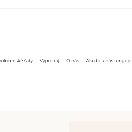
poločenské šaty
Výpredaj
O nás
Ako to u nás funguje