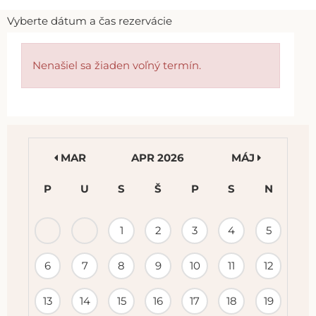
Vyberte dátum a čas rezervácie
Nenašiel sa žiaden voľný termín.
MAR
APR 2026
MÁJ
P
U
S
Š
P
S
N
KALENDÁR
1
2
3
4
5
PODUJATÍ
6
7
8
9
10
11
12
13
14
15
16
17
18
19