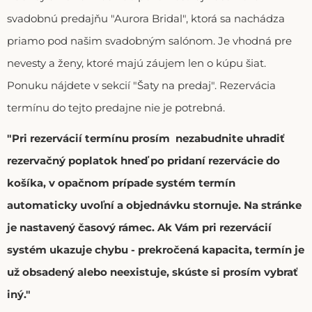
svadobnú predajňu "Aurora Bridal", ktorá sa nachádza
priamo pod našim svadobným salónom. Je vhodná pre
nevesty a ženy, ktoré majú záujem len o kúpu šiat.
Ponuku nájdete v sekcií "Šaty na predaj". Rezervácia
termínu do tejto predajne nie je potrebná.
"Pri rezervácií termínu prosím nezabudnite uhradiť
rezervačný poplatok hneď po pridaní rezervácie do
košíka, v opačnom prípade systém termín
automaticky uvoľní a objednávku stornuje. Na stránke
je nastavený časový rámec. Ak Vám pri rezervácií
systém ukazuje chybu - prekročená kapacita, termín je
už obsadený alebo neexistuje, skúste si prosím vybrať
iný."