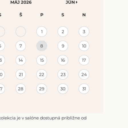
MÁJ 2026
JÚN
S
Š
P
S
N
1
2
3
6
7
8
9
10
3
14
15
16
17
0
21
22
23
24
7
28
29
30
31
lekcia je v salóne dostupná približne od