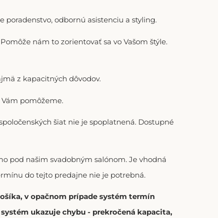
 poradenstvo, odbornú asistenciu a styling.
). Pomôže nám to zorientovať sa vo Vašom štýle.
ajmä z kapacitných dôvodov.
adi Vám pomôžeme.
 spoločenských šiat nie je spoplatnená. Dostupné
riamo pod našim svadobným salónom. Je vhodná
ermínu do tejto predajne nie je potrebná.
 košíka, v opačnom prípade systém termín
í systém ukazuje chybu - prekročená kapacita,