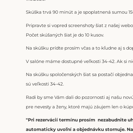
Skúška trvá 90 minút a je spoplatnená sumou 15€
Pripravte si vopred screenshoty šiat z našej web
Počet skúšaných šiat je do 10 kusov.
Na skúšku prídte prosím včas a to kľudne aj s 
V salóne máme dostupné veľkosti 34-42. Ak si n
Na skúšku spoločenských šiat sa postačí objedna
sú veľkosti 34-42.
Radi by sme Vám dali do pozornosti aj našu no
pre nevesty a ženy, ktoré majú záujem len o kúpu
"Pri rezervácií termínu prosím nezabudnite u
automaticky uvoľní a objednávku stornuje. Na 