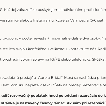
. Každej zákazníčke poskytujeme individuálne profesionálne
ovej stránky alebo z Instagramu, ktoré sa Vám páčia (5-6 šiat
doprovodom, v počte nevesta + maximálne dalšie dve osoby. N
ie ste istá svojou konfekčnou veľkosťou, kontaktujte nás. R
ť prostredníctvom správy na IG/FB slebo telefonicky. Skúška
vú svadobnú predajňu "Aurora Bridal", ktorá sa nachádza p
 šiat. Ponuku nájdete v sekcií "Šaty na predaj". Rezervácia t
hradiť rezervačný poplatok hneď po pridaní rezervácie do
stránke je nastavený časový rámec. Ak Vám pri rezerváci