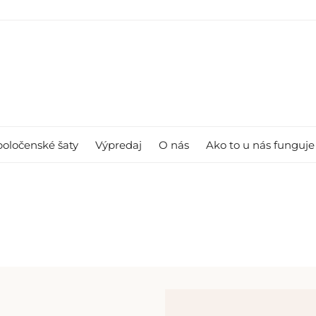
poločenské šaty
Výpredaj
O nás
Ako to u nás funguje