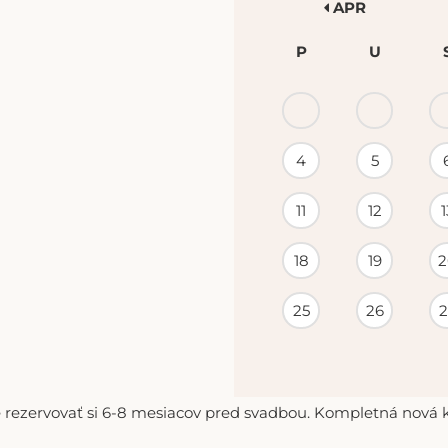
APR
P
U
KALENDÁR
PODUJATÍ
4
5
11
12
1
18
19
2
25
26
2
 rezervovať si 6-8 mesiacov pred svadbou. Kompletná nová ko