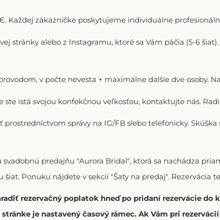
. Každej zákazníčke poskytujeme individuálne profesionálne
ovej stránky alebo z Instagramu, ktoré sa Vám páčia (5-6 šiat
doprovodom, v počte nevesta + maximálne dalšie dve osoby. N
ie ste istá svojou konfekčnou veľkosťou, kontaktujte nás. R
ť prostredníctvom správy na IG/FB slebo telefonicky. Skúška
vú svadobnú predajňu "Aurora Bridal", ktorá sa nachádza p
 šiat. Ponuku nájdete v sekcií "Šaty na predaj". Rezervácia t
hradiť rezervačný poplatok hneď po pridaní rezervácie do
stránke je nastavený časový rámec. Ak Vám pri rezerváci