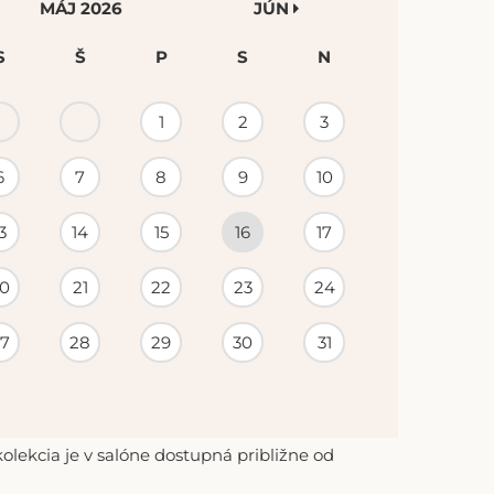
MÁJ 2026
JÚN
S
Š
P
S
N
1
2
3
6
7
8
9
10
3
14
15
16
17
0
21
22
23
24
7
28
29
30
31
lekcia je v salóne dostupná približne od