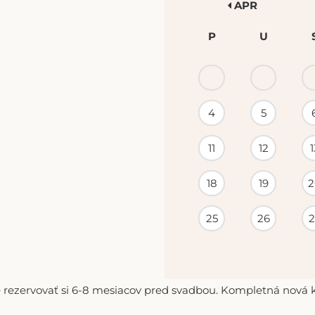
APR
P
U
KALENDÁR
PODUJATÍ
4
5
11
12
1
18
19
2
25
26
2
 rezervovať si 6-8 mesiacov pred svadbou. Kompletná nová ko