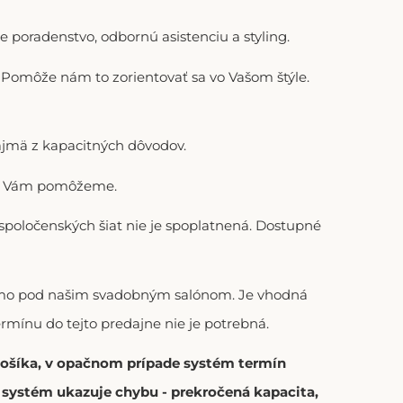
 poradenstvo, odbornú asistenciu a styling.
). Pomôže nám to zorientovať sa vo Vašom štýle.
ajmä z kapacitných dôvodov.
adi Vám pomôžeme.
 spoločenských šiat nie je spoplatnená. Dostupné
riamo pod našim svadobným salónom. Je vhodná
ermínu do tejto predajne nie je potrebná.
 košíka, v opačnom prípade systém termín
í systém ukazuje chybu - prekročená kapacita,