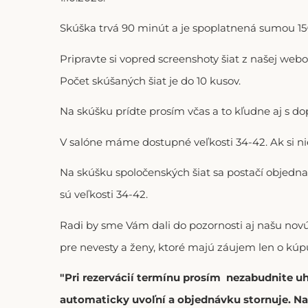
Skúška trvá 90 minút a je spoplatnená sumou 15€
Pripravte si vopred screenshoty šiat z našej web
Počet skúšaných šiat je do 10 kusov.
Na skúšku prídte prosím včas a to kľudne aj s 
V salóne máme dostupné veľkosti 34-42. Ak si n
Na skúšku spoločenských šiat sa postačí objedna
sú veľkosti 34-42.
Radi by sme Vám dali do pozornosti aj našu no
pre nevesty a ženy, ktoré majú záujem len o kúpu
"Pri rezervácií termínu prosím nezabudnite u
automaticky uvoľní a objednávku stornuje. Na 