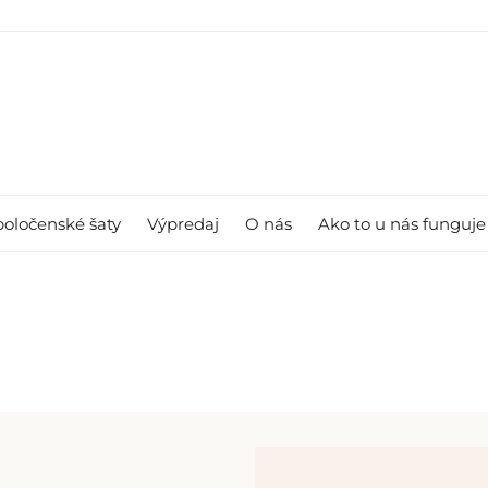
poločenské šaty
Výpredaj
O nás
Ako to u nás funguje