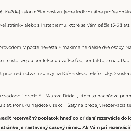
. Každej zákazníčke poskytujeme individuálne profesionálne
ovej stránky alebo z Instagramu, ktoré sa Vám páčia (5-6 šiat
doprovodom, v počte nevesta + maximálne dalšie dve osoby. N
ie ste istá svojou konfekčnou veľkosťou, kontaktujte nás. R
ť prostredníctvom správy na IG/FB slebo telefonicky. Skúška
vú svadobnú predajňu "Aurora Bridal", ktorá sa nachádza p
 šiat. Ponuku nájdete v sekcií "Šaty na predaj". Rezervácia t
hradiť rezervačný poplatok hneď po pridaní rezervácie do
stránke je nastavený časový rámec. Ak Vám pri rezerváci