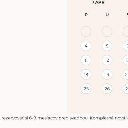
APR
P
U
KALENDÁR
PODUJATÍ
4
5
11
12
1
18
19
2
25
26
2
 rezervovať si 6-8 mesiacov pred svadbou. Kompletná nová ko