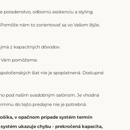
 poradenstvo, odbornú asistenciu a styling.
). Pomôže nám to zorientovať sa vo Vašom štýle.
ajmä z kapacitných dôvodov.
adi Vám pomôžeme.
 spoločenských šiat nie je spoplatnená. Dostupné
riamo pod našim svadobným salónom. Je vhodná
ermínu do tejto predajne nie je potrebná.
 košíka, v opačnom prípade systém termín
í systém ukazuje chybu - prekročená kapacita,