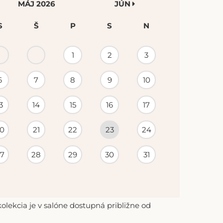
MÁJ 2026
JÚN
S
Š
P
S
N
1
2
3
6
7
8
9
10
3
14
15
16
17
0
21
22
23
24
7
28
29
30
31
lekcia je v salóne dostupná približne od