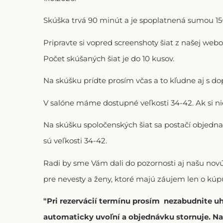
Skúška trvá 90 minút a je spoplatnená sumou 15€
Pripravte si vopred screenshoty šiat z našej web
Počet skúšaných šiat je do 10 kusov.
Na skúšku prídte prosím včas a to kľudne aj s 
V salóne máme dostupné veľkosti 34-42. Ak si n
Na skúšku spoločenských šiat sa postačí objedna
sú veľkosti 34-42.
Radi by sme Vám dali do pozornosti aj našu no
pre nevesty a ženy, ktoré majú záujem len o kúpu
"Pri rezervácií termínu prosím nezabudnite u
automaticky uvoľní a objednávku stornuje. Na 