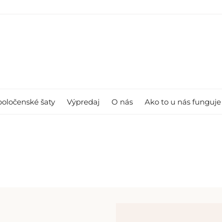
poločenské šaty
Výpredaj
O nás
Ako to u nás funguje