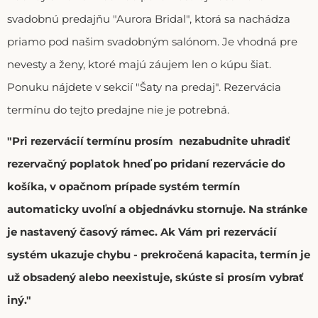
svadobnú predajňu "Aurora Bridal", ktorá sa nachádza
priamo pod našim svadobným salónom. Je vhodná pre
nevesty a ženy, ktoré majú záujem len o kúpu šiat.
Ponuku nájdete v sekcií "Šaty na predaj". Rezervácia
termínu do tejto predajne nie je potrebná.
"Pri rezervácií termínu prosím nezabudnite uhradiť
rezervačný poplatok hneď po pridaní rezervácie do
košíka, v opačnom prípade systém termín
automaticky uvoľní a objednávku stornuje. Na stránke
je nastavený časový rámec. Ak Vám pri rezervácií
systém ukazuje chybu - prekročená kapacita, termín je
už obsadený alebo neexistuje, skúste si prosím vybrať
iný."