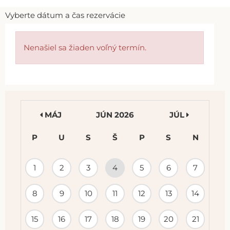
Vyberte dátum a čas rezervácie
Nenašiel sa žiaden voľný termín.
MÁJ
JÚN 2026
JÚL
P
U
S
Š
P
S
N
KALENDÁR
1
2
3
4
5
6
7
PODUJATÍ
8
9
10
11
12
13
14
15
16
17
18
19
20
21