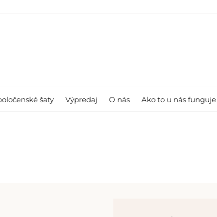
poločenské šaty
Výpredaj
O nás
Ako to u nás funguje