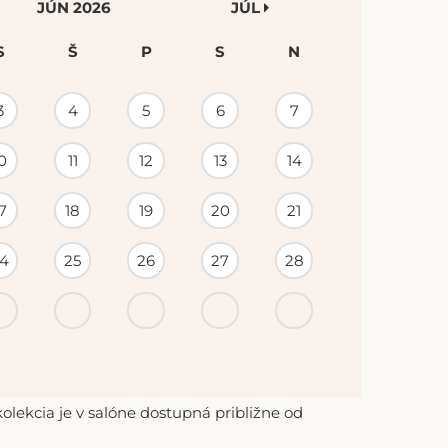
JÚN 2026
JÚL
S
Š
P
S
N
3
4
5
6
7
0
11
12
13
14
7
18
19
20
21
4
25
26
27
28
lekcia je v salóne dostupná približne od