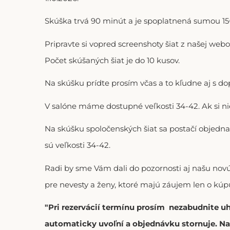
Skúška trvá 90 minút a je spoplatnená sumou 15€
Pripravte si vopred screenshoty šiat z našej web
Počet skúšaných šiat je do 10 kusov.
Na skúšku prídte prosím včas a to kľudne aj s 
V salóne máme dostupné veľkosti 34-42. Ak si n
Na skúšku spoločenských šiat sa postačí objedna
sú veľkosti 34-42.
Radi by sme Vám dali do pozornosti aj našu no
pre nevesty a ženy, ktoré majú záujem len o kúpu
"Pri rezervácií termínu prosím nezabudnite u
automaticky uvoľní a objednávku stornuje. Na 