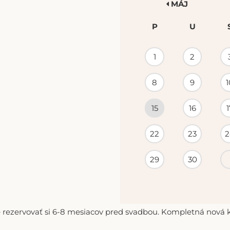
MÁJ
P
U
KALENDÁR
1
2
PODUJATÍ
8
9
1
15
16
1
22
23
2
29
30
 rezervovať si 6-8 mesiacov pred svadbou. Kompletná nová ko