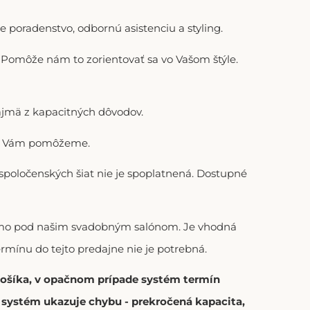
 poradenstvo, odbornú asistenciu a styling.
). Pomôže nám to zorientovať sa vo Vašom štýle.
ajmä z kapacitných dôvodov.
adi Vám pomôžeme.
 spoločenských šiat nie je spoplatnená. Dostupné
riamo pod našim svadobným salónom. Je vhodná
ermínu do tejto predajne nie je potrebná.
 košíka, v opačnom prípade systém termín
í systém ukazuje chybu - prekročená kapacita,