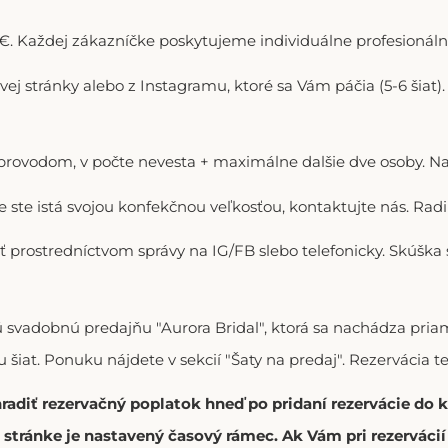
. Každej zákazníčke poskytujeme individuálne profesionálne
ovej stránky alebo z Instagramu, ktoré sa Vám páčia (5-6 šiat
doprovodom, v počte nevesta + maximálne dalšie dve osoby. N
ie ste istá svojou konfekčnou veľkosťou, kontaktujte nás. R
ť prostredníctvom správy na IG/FB slebo telefonicky. Skúška
vú svadobnú predajňu "Aurora Bridal", ktorá sa nachádza p
 šiat. Ponuku nájdete v sekcií "Šaty na predaj". Rezervácia t
hradiť rezervačný poplatok hneď po pridaní rezervácie do
stránke je nastavený časový rámec. Ak Vám pri rezerváci