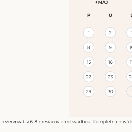
MÁJ
P
U
KALENDÁR
1
2
PODUJATÍ
8
9
1
15
16
1
22
23
2
29
30
 rezervovať si 6-8 mesiacov pred svadbou. Kompletná nová ko