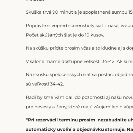
Skúška trvá 90 minút a je spoplatnená sumou 15€
Pripravte si vopred screenshoty šiat z našej web
Počet skúšaných šiat je do 10 kusov.
Na skúšku prídte prosím včas a to kľudne aj s 
V salóne máme dostupné veľkosti 34-42. Ak si n
Na skúšku spoločenských šiat sa postačí objedna
sú veľkosti 34-42.
Radi by sme Vám dali do pozornosti aj našu no
pre nevesty a ženy, ktoré majú záujem len o kúpu
"Pri rezervácií termínu prosím nezabudnite u
automaticky uvoľní a objednávku stornuje. Na 