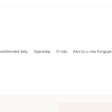
poločenské šaty
Výpredaj
O nás
Ako to u nás funguje