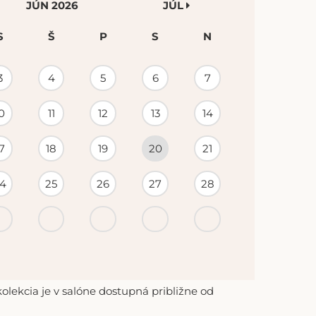
JÚN 2026
JÚL
S
Š
P
S
N
3
4
5
6
7
0
11
12
13
14
7
18
19
20
21
4
25
26
27
28
lekcia je v salóne dostupná približne od