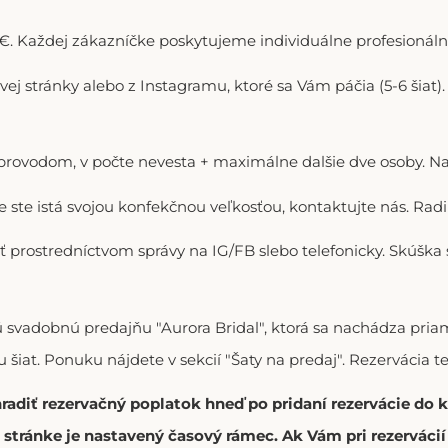
. Každej zákazníčke poskytujeme individuálne profesionálne
ovej stránky alebo z Instagramu, ktoré sa Vám páčia (5-6 šiat
doprovodom, v počte nevesta + maximálne dalšie dve osoby. N
ie ste istá svojou konfekčnou veľkosťou, kontaktujte nás. R
ť prostredníctvom správy na IG/FB slebo telefonicky. Skúška
vú svadobnú predajňu "Aurora Bridal", ktorá sa nachádza p
 šiat. Ponuku nájdete v sekcií "Šaty na predaj". Rezervácia t
hradiť rezervačný poplatok hneď po pridaní rezervácie do
stránke je nastavený časový rámec. Ak Vám pri rezerváci