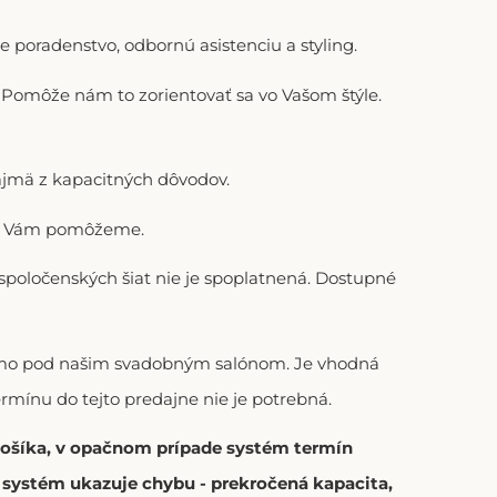
 poradenstvo, odbornú asistenciu a styling.
). Pomôže nám to zorientovať sa vo Vašom štýle.
ajmä z kapacitných dôvodov.
adi Vám pomôžeme.
 spoločenských šiat nie je spoplatnená. Dostupné
riamo pod našim svadobným salónom. Je vhodná
ermínu do tejto predajne nie je potrebná.
 košíka, v opačnom prípade systém termín
í systém ukazuje chybu - prekročená kapacita,