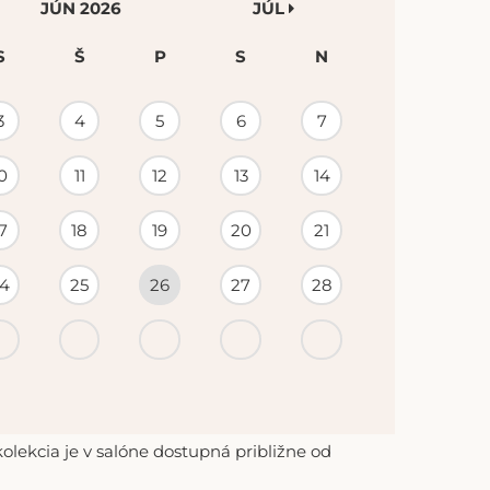
JÚN 2026
JÚL
S
Š
P
S
N
3
4
5
6
7
0
11
12
13
14
7
18
19
20
21
4
25
26
27
28
lekcia je v salóne dostupná približne od