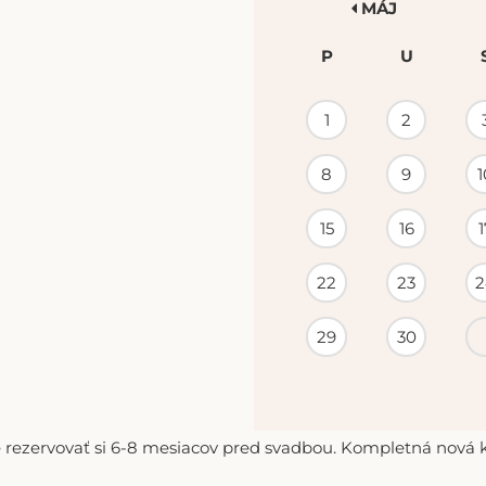
MÁJ
P
U
KALENDÁR
1
2
PODUJATÍ
8
9
1
15
16
1
22
23
2
29
30
 rezervovať si 6-8 mesiacov pred svadbou. Kompletná nová ko