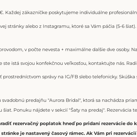
. Každej zákazníčke poskytujeme individuálne profesionálne
ovej stránky alebo z Instagramu, ktoré sa Vám páčia (5-6 šiat
doprovodom, v počte nevesta + maximálne dalšie dve osoby. N
ie ste istá svojou konfekčnou veľkosťou, kontaktujte nás. R
ť prostredníctvom správy na IG/FB slebo telefonicky. Skúška
vú svadobnú predajňu "Aurora Bridal", ktorá sa nachádza p
 šiat. Ponuku nájdete v sekcií "Šaty na predaj". Rezervácia t
hradiť rezervačný poplatok hneď po pridaní rezervácie do
stránke je nastavený časový rámec. Ak Vám pri rezerváci