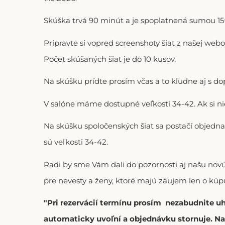
Skúška trvá 90 minút a je spoplatnená sumou 15€
Pripravte si vopred screenshoty šiat z našej web
Počet skúšaných šiat je do 10 kusov.
Na skúšku prídte prosím včas a to kľudne aj s 
V salóne máme dostupné veľkosti 34-42. Ak si n
Na skúšku spoločenských šiat sa postačí objedna
sú veľkosti 34-42.
Radi by sme Vám dali do pozornosti aj našu no
pre nevesty a ženy, ktoré majú záujem len o kúpu
"Pri rezervácií termínu prosím nezabudnite u
automaticky uvoľní a objednávku stornuje. Na 