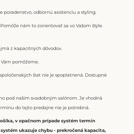
 poradenstvo, odbornú asistenciu a styling.
). Pomôže nám to zorientovať sa vo Vašom štýle.
ajmä z kapacitných dôvodov.
adi Vám pomôžeme.
 spoločenských šiat nie je spoplatnená. Dostupné
riamo pod našim svadobným salónom. Je vhodná
ermínu do tejto predajne nie je potrebná.
 košíka, v opačnom prípade systém termín
í systém ukazuje chybu - prekročená kapacita,