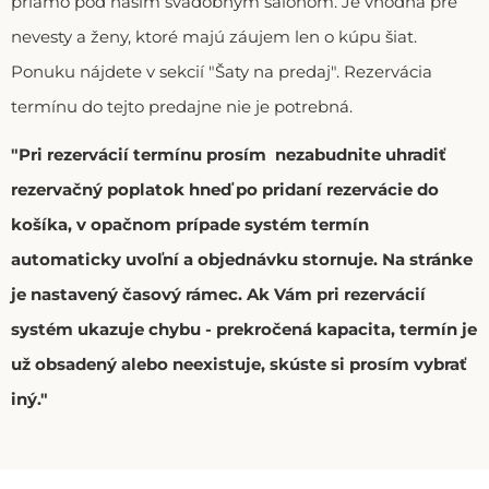
priamo pod našim svadobným salónom. Je vhodná pre
nevesty a ženy, ktoré majú záujem len o kúpu šiat.
Ponuku nájdete v sekcií "Šaty na predaj". Rezervácia
termínu do tejto predajne nie je potrebná.
"Pri rezervácií termínu prosím nezabudnite uhradiť
rezervačný poplatok hneď po pridaní rezervácie do
košíka, v opačnom prípade systém termín
automaticky uvoľní a objednávku stornuje. Na stránke
je nastavený časový rámec. Ak Vám pri rezervácií
systém ukazuje chybu - prekročená kapacita, termín je
už obsadený alebo neexistuje, skúste si prosím vybrať
iný."