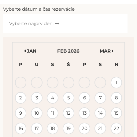
Vyberte dátum a čas rezervácie
Vyberte najprv deň.
JAN
FEB 2026
MAR
P
U
S
Š
P
S
N
KALENDÁR
1
PODUJATÍ
2
3
4
5
6
7
8
9
10
11
12
13
14
15
16
17
18
19
20
21
22