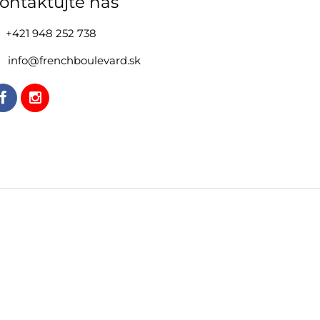
ontaktujte nás
+421 948 252 738
info@frenchboulevard.sk