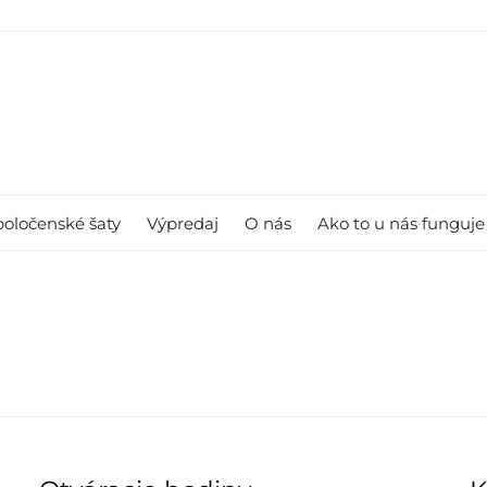
poločenské šaty
Výpredaj
O nás
Ako to u nás funguje