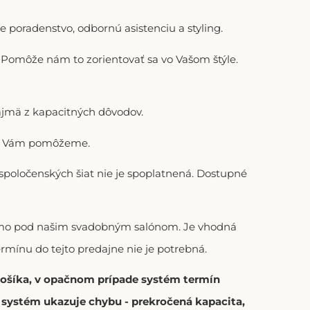
 poradenstvo, odbornú asistenciu a styling.
). Pomôže nám to zorientovať sa vo Vašom štýle.
ajmä z kapacitných dôvodov.
adi Vám pomôžeme.
 spoločenských šiat nie je spoplatnená. Dostupné
riamo pod našim svadobným salónom. Je vhodná
ermínu do tejto predajne nie je potrebná.
 košíka, v opačnom prípade systém termín
í systém ukazuje chybu - prekročená kapacita,