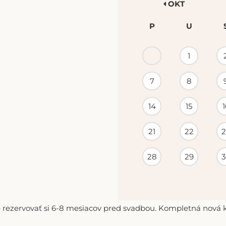
OKT
P
U
KALENDÁR
1
PODUJATÍ
7
8
14
15
1
21
22
2
28
29
3
 rezervovať si 6-8 mesiacov pred svadbou. Kompletná nová ko