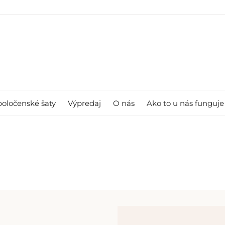
poločenské šaty
Výpredaj
O nás
Ako to u nás funguje