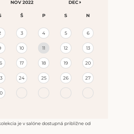
NOV 2022
DEC
S
Š
P
S
N
2
3
4
5
6
9
10
11
12
13
6
17
18
19
20
3
24
25
26
27
0
lekcia je v salóne dostupná približne od