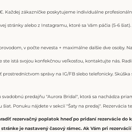
. Každej zákazníčke poskytujeme individuálne profesionálne
ovej stránky alebo z Instagramu, ktoré sa Vám páčia (5-6 šiat
doprovodom, v počte nevesta + maximálne dalšie dve osoby. N
ie ste istá svojou konfekčnou veľkosťou, kontaktujte nás. R
ť prostredníctvom správy na IG/FB slebo telefonicky. Skúška
vú svadobnú predajňu "Aurora Bridal", ktorá sa nachádza p
 šiat. Ponuku nájdete v sekcií "Šaty na predaj". Rezervácia t
hradiť rezervačný poplatok hneď po pridaní rezervácie do
stránke je nastavený časový rámec. Ak Vám pri rezerváci