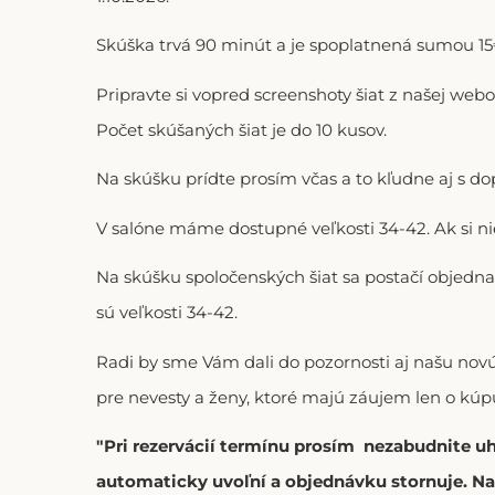
Skúška trvá 90 minút a je spoplatnená sumou 15€
Pripravte si vopred screenshoty šiat z našej web
Počet skúšaných šiat je do 10 kusov.
Na skúšku prídte prosím včas a to kľudne aj s 
V salóne máme dostupné veľkosti 34-42. Ak si n
Na skúšku spoločenských šiat sa postačí objedna
sú veľkosti 34-42.
Radi by sme Vám dali do pozornosti aj našu no
pre nevesty a ženy, ktoré majú záujem len o kúpu
"Pri rezervácií termínu prosím nezabudnite u
automaticky uvoľní a objednávku stornuje. Na 