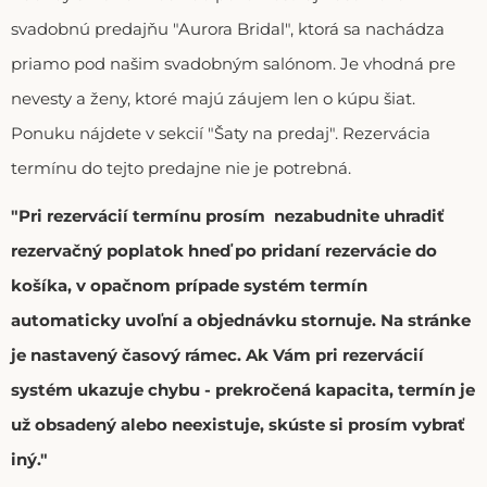
svadobnú predajňu "Aurora Bridal", ktorá sa nachádza
priamo pod našim svadobným salónom. Je vhodná pre
nevesty a ženy, ktoré majú záujem len o kúpu šiat.
Ponuku nájdete v sekcií "Šaty na predaj". Rezervácia
termínu do tejto predajne nie je potrebná.
"Pri rezervácií termínu prosím nezabudnite uhradiť
rezervačný poplatok hneď po pridaní rezervácie do
košíka, v opačnom prípade systém termín
automaticky uvoľní a objednávku stornuje. Na stránke
je nastavený časový rámec. Ak Vám pri rezervácií
systém ukazuje chybu - prekročená kapacita, termín je
už obsadený alebo neexistuje, skúste si prosím vybrať
iný."