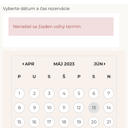
Vyberte dátum a čas rezervácie
Nenašiel sa žiaden voľný termín.
APR
MÁJ 2023
JÚN
P
U
S
Š
P
S
N
KALENDÁR
1
2
3
4
5
6
7
PODUJATÍ
8
9
10
11
12
13
14
15
16
17
18
19
20
21