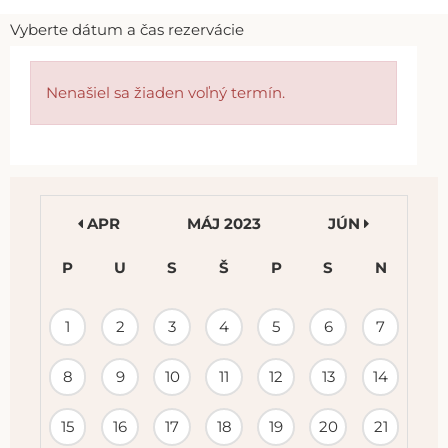
Vyberte dátum a čas rezervácie
Nenašiel sa žiaden voľný termín.
APR
MÁJ 2023
JÚN
P
U
S
Š
P
S
N
KALENDÁR
1
2
3
4
5
6
7
PODUJATÍ
8
9
10
11
12
13
14
15
16
17
18
19
20
21