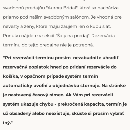
svadobnú predajňu "Aurora Bridal", ktorá sa nachádza
priamo pod našim svadobným salónom. Je vhodná pre
nevesty a ženy, ktoré majú záujem len o kúpu šiat.
Ponuku nájdete v sekcií "Šaty na predaj". Rezervácia
termínu do tejto predajne nie je potrebná.
"Pri rezervácií termínu prosím nezabudnite uhradiť
rezervačný poplatok hneď po pridaní rezervácie do
košíka, v opačnom prípade systém termín
automaticky uvoľní a objednávku stornuje. Na stránke
je nastavený časový rámec. Ak Vám pri rezervácií
systém ukazuje chybu - prekročená kapacita, termín je
už obsadený alebo neexistuje, skúste si prosím vybrať
iný."