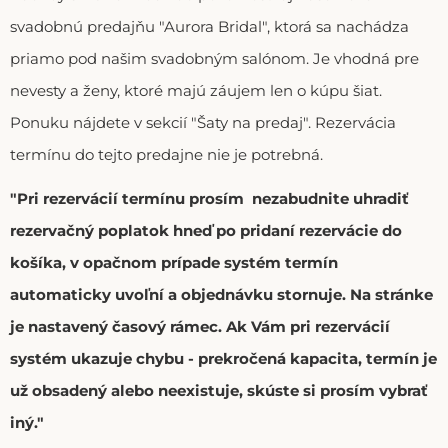
svadobnú predajňu "Aurora Bridal", ktorá sa nachádza
priamo pod našim svadobným salónom. Je vhodná pre
nevesty a ženy, ktoré majú záujem len o kúpu šiat.
Ponuku nájdete v sekcií "Šaty na predaj". Rezervácia
termínu do tejto predajne nie je potrebná.
"Pri rezervácií termínu prosím nezabudnite uhradiť
rezervačný poplatok hneď po pridaní rezervácie do
košíka, v opačnom prípade systém termín
automaticky uvoľní a objednávku stornuje. Na stránke
je nastavený časový rámec. Ak Vám pri rezervácií
systém ukazuje chybu - prekročená kapacita, termín je
už obsadený alebo neexistuje, skúste si prosím vybrať
iný."