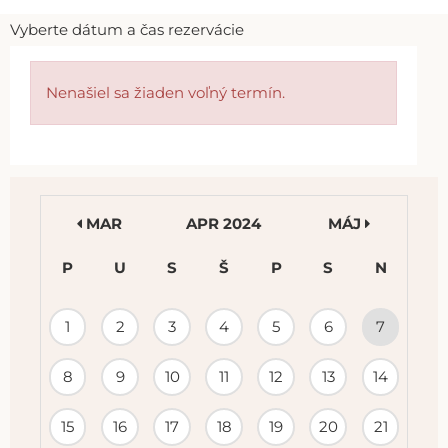
Vyberte dátum a čas rezervácie
Nenašiel sa žiaden voľný termín.
MAR
APR 2024
MÁJ
P
U
S
Š
P
S
N
KALENDÁR
1
2
3
4
5
6
7
PODUJATÍ
8
9
10
11
12
13
14
15
16
17
18
19
20
21