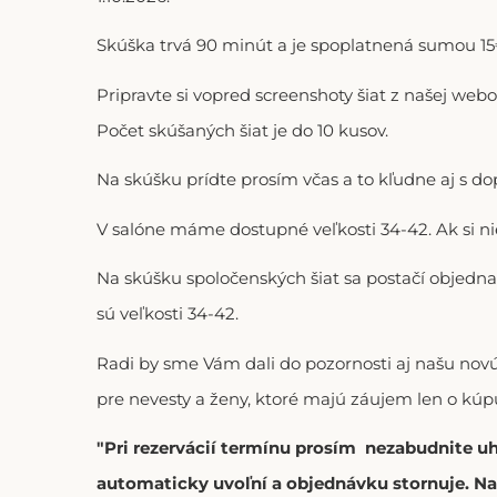
Skúška trvá 90 minút a je spoplatnená sumou 15€
Pripravte si vopred screenshoty šiat z našej web
Počet skúšaných šiat je do 10 kusov.
Na skúšku prídte prosím včas a to kľudne aj s 
V salóne máme dostupné veľkosti 34-42. Ak si n
Na skúšku spoločenských šiat sa postačí objedna
sú veľkosti 34-42.
Radi by sme Vám dali do pozornosti aj našu no
pre nevesty a ženy, ktoré majú záujem len o kúpu
"Pri rezervácií termínu prosím nezabudnite u
automaticky uvoľní a objednávku stornuje. Na 