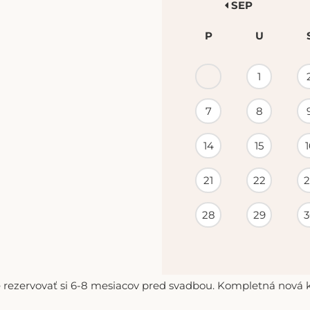
SEP
P
U
KALENDÁR
1
PODUJATÍ
7
8
14
15
1
21
22
2
28
29
3
 rezervovať si 6-8 mesiacov pred svadbou. Kompletná nová ko