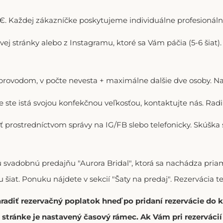
. Každej zákazníčke poskytujeme individuálne profesionálne
ovej stránky alebo z Instagramu, ktoré sa Vám páčia (5-6 šiat
doprovodom, v počte nevesta + maximálne dalšie dve osoby. N
ie ste istá svojou konfekčnou veľkosťou, kontaktujte nás. R
ť prostredníctvom správy na IG/FB slebo telefonicky. Skúška
vú svadobnú predajňu "Aurora Bridal", ktorá sa nachádza p
 šiat. Ponuku nájdete v sekcií "Šaty na predaj". Rezervácia t
hradiť rezervačný poplatok hneď po pridaní rezervácie do
stránke je nastavený časový rámec. Ak Vám pri rezerváci