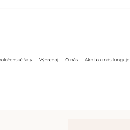
poločenské šaty
Výpredaj
O nás
Ako to u nás funguje