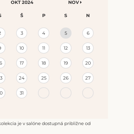
OKT 2024
NOV
S
Š
P
S
N
2
3
4
5
6
9
10
11
12
13
6
17
18
19
20
3
24
25
26
27
0
31
lekcia je v salóne dostupná približne od