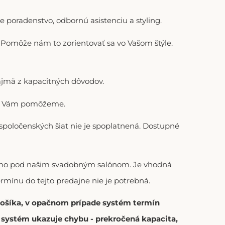
 poradenstvo, odbornú asistenciu a styling.
). Pomôže nám to zorientovať sa vo Vašom štýle.
ajmä z kapacitných dôvodov.
adi Vám pomôžeme.
 spoločenských šiat nie je spoplatnená. Dostupné
riamo pod našim svadobným salónom. Je vhodná
ermínu do tejto predajne nie je potrebná.
 košíka, v opačnom prípade systém termín
í systém ukazuje chybu - prekročená kapacita,