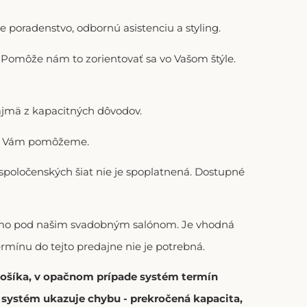
 poradenstvo, odbornú asistenciu a styling.
). Pomôže nám to zorientovať sa vo Vašom štýle.
ajmä z kapacitných dôvodov.
adi Vám pomôžeme.
 spoločenských šiat nie je spoplatnená. Dostupné
riamo pod našim svadobným salónom. Je vhodná
ermínu do tejto predajne nie je potrebná.
 košíka, v opačnom prípade systém termín
í systém ukazuje chybu - prekročená kapacita,