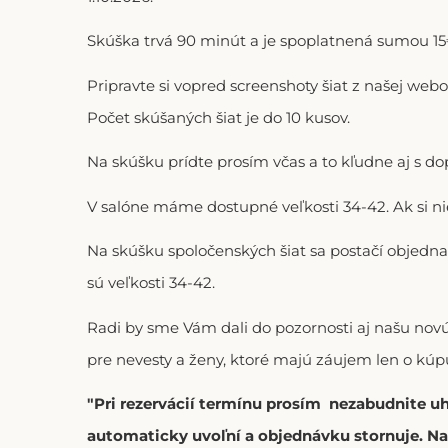
Skúška trvá 90 minút a je spoplatnená sumou 15€
Pripravte si vopred screenshoty šiat z našej web
Počet skúšaných šiat je do 10 kusov.
Na skúšku prídte prosím včas a to kľudne aj s 
V salóne máme dostupné veľkosti 34-42. Ak si n
Na skúšku spoločenských šiat sa postačí objedna
sú veľkosti 34-42.
Radi by sme Vám dali do pozornosti aj našu no
pre nevesty a ženy, ktoré majú záujem len o kúpu
"Pri rezervácií termínu prosím nezabudnite u
automaticky uvoľní a objednávku stornuje. Na 