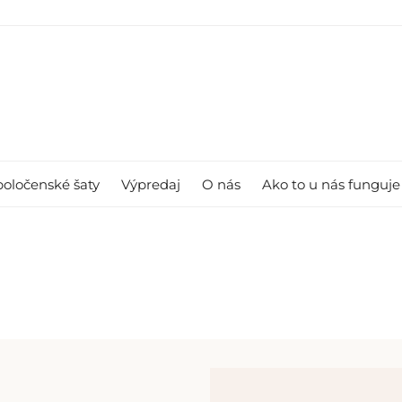
poločenské šaty
Výpredaj
O nás
Ako to u nás funguje