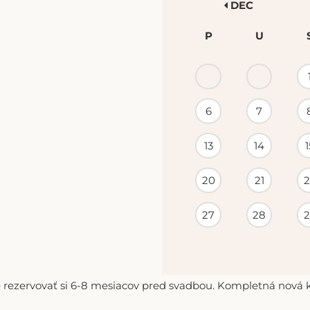
DEC
P
U
KALENDÁR
PODUJATÍ
6
7
13
14
1
20
21
2
27
28
2
 rezervovať si 6-8 mesiacov pred svadbou. Kompletná nová ko