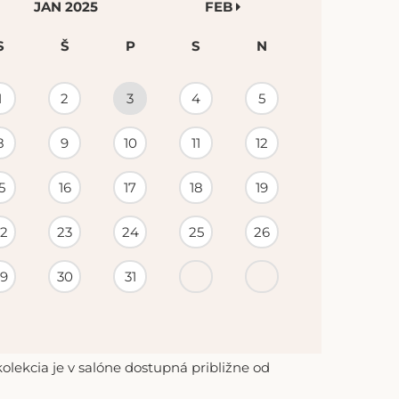
JAN 2025
FEB
S
Š
P
S
N
1
2
3
4
5
8
9
10
11
12
5
16
17
18
19
2
23
24
25
26
9
30
31
lekcia je v salóne dostupná približne od