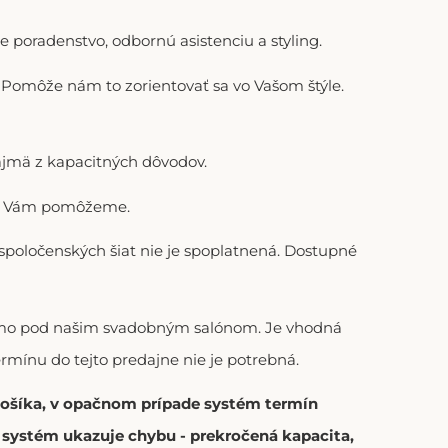
 poradenstvo, odbornú asistenciu a styling.
). Pomôže nám to zorientovať sa vo Vašom štýle.
ajmä z kapacitných dôvodov.
adi Vám pomôžeme.
 spoločenských šiat nie je spoplatnená. Dostupné
riamo pod našim svadobným salónom. Je vhodná
ermínu do tejto predajne nie je potrebná.
 košíka, v opačnom prípade systém termín
í systém ukazuje chybu - prekročená kapacita,