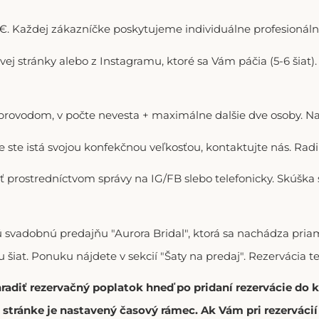
. Každej zákazníčke poskytujeme individuálne profesionálne
ovej stránky alebo z Instagramu, ktoré sa Vám páčia (5-6 šiat
doprovodom, v počte nevesta + maximálne dalšie dve osoby. N
ie ste istá svojou konfekčnou veľkosťou, kontaktujte nás. R
ť prostredníctvom správy na IG/FB slebo telefonicky. Skúška
vú svadobnú predajňu "Aurora Bridal", ktorá sa nachádza p
 šiat. Ponuku nájdete v sekcií "Šaty na predaj". Rezervácia t
hradiť rezervačný poplatok hneď po pridaní rezervácie do
stránke je nastavený časový rámec. Ak Vám pri rezerváci