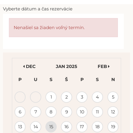
Vyberte dátum a čas rezervácie
Nenašiel sa žiaden voľný termín.
DEC
JAN 2025
FEB
P
U
S
Š
P
S
N
KALENDÁR
1
2
3
4
5
PODUJATÍ
6
7
8
9
10
11
12
13
14
15
16
17
18
19