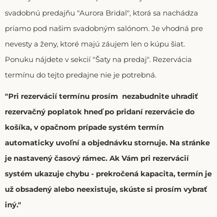
svadobnú predajňu "Aurora Bridal", ktorá sa nachádza
priamo pod našim svadobným salónom. Je vhodná pre
nevesty a ženy, ktoré majú záujem len o kúpu šiat.
Ponuku nájdete v sekcií "Šaty na predaj". Rezervácia
termínu do tejto predajne nie je potrebná.
"Pri rezervácií termínu prosím nezabudnite uhradiť
rezervačný poplatok hneď po pridaní rezervácie do
košíka, v opačnom prípade systém termín
automaticky uvoľní a objednávku stornuje. Na stránke
je nastavený časový rámec. Ak Vám pri rezervácií
systém ukazuje chybu - prekročená kapacita, termín je
už obsadený alebo neexistuje, skúste si prosím vybrať
iný."