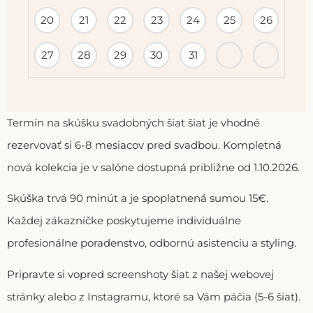
20
21
22
23
24
25
26
27
28
29
30
31
Termín na skúšku svadobných šiat šiat je vhodné
rezervovať si 6-8 mesiacov pred svadbou. Kompletná
nová kolekcia je v salóne dostupná približne od 1.10.2026.
Skúška trvá 90 minút a je spoplatnená sumou 15€.
Každej zákazníčke poskytujeme individuálne
profesionálne poradenstvo, odbornú asistenciu a styling.
Pripravte si vopred screenshoty šiat z našej webovej
stránky alebo z Instagramu, ktoré sa Vám páčia (5-6 šiat).