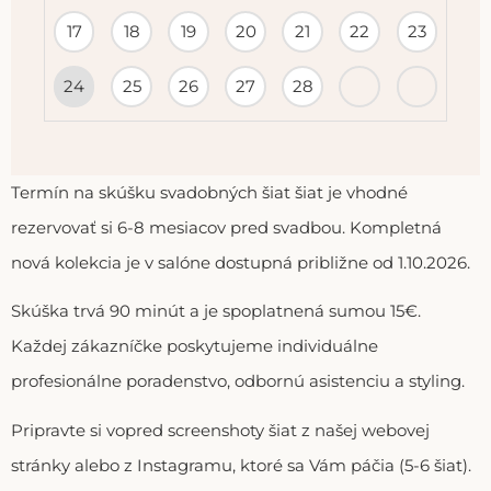
17
18
19
20
21
22
23
24
25
26
27
28
Termín na skúšku svadobných šiat šiat je vhodné
rezervovať si 6-8 mesiacov pred svadbou. Kompletná
nová kolekcia je v salóne dostupná približne od 1.10.2026.
Skúška trvá 90 minút a je spoplatnená sumou 15€.
Každej zákazníčke poskytujeme individuálne
profesionálne poradenstvo, odbornú asistenciu a styling.
Pripravte si vopred screenshoty šiat z našej webovej
stránky alebo z Instagramu, ktoré sa Vám páčia (5-6 šiat).