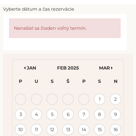
Vyberte dátum a čas rezervácie
Nenašiel sa žiaden voľný termín.
JAN
FEB 2025
MAR
P
U
S
Š
P
S
N
KALENDÁR
1
2
PODUJATÍ
3
4
5
6
7
8
9
10
11
12
13
14
15
16