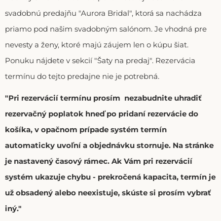
svadobnú predajňu "Aurora Bridal", ktorá sa nachádza
priamo pod našim svadobným salónom. Je vhodná pre
nevesty a ženy, ktoré majú záujem len o kúpu šiat.
Ponuku nájdete v sekcií "Šaty na predaj". Rezervácia
termínu do tejto predajne nie je potrebná.
"Pri rezervácií termínu prosím nezabudnite uhradiť
rezervačný poplatok hneď po pridaní rezervácie do
košíka, v opačnom prípade systém termín
automaticky uvoľní a objednávku stornuje. Na stránke
je nastavený časový rámec. Ak Vám pri rezervácií
systém ukazuje chybu - prekročená kapacita, termín je
už obsadený alebo neexistuje, skúste si prosím vybrať
iný."