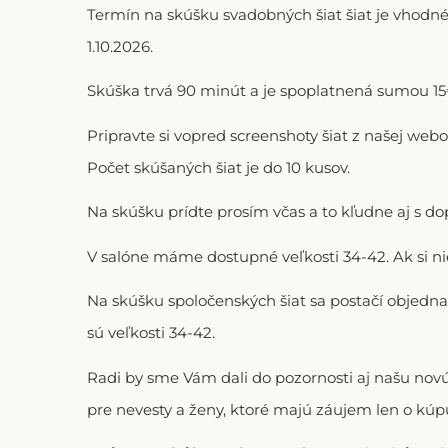
Termín na skúšku svadobných šiat šiat je vhodné
1.10.2026.
Skúška trvá 90 minút a je spoplatnená sumou 15€
Pripravte si vopred screenshoty šiat z našej web
Počet skúšaných šiat je do 10 kusov.
Na skúšku prídte prosím včas a to kľudne aj s 
V salóne máme dostupné veľkosti 34-42. Ak si n
Na skúšku spoločenských šiat sa postačí objedna
sú veľkosti 34-42.
Radi by sme Vám dali do pozornosti aj našu no
pre nevesty a ženy, ktoré majú záujem len o kúpu