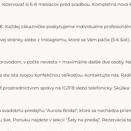
 rezervovať si 6-8 mesiacov pred svadbou. Kompletná nová ko
. Každej zákazníčke poskytujeme individuálne profesionálne
ovej stránky alebo z Instagramu, ktoré sa Vám páčia (5-6 šiat
doprovodom, v počte nevesta + maximálne dalšie dve osoby. N
ie ste istá svojou konfekčnou veľkosťou, kontaktujte nás. R
ť prostredníctvom správy na IG/FB slebo telefonicky. Skúška
vú svadobnú predajňu "Aurora Bridal", ktorá sa nachádza p
 šiat. Ponuku nájdete v sekcií "Šaty na predaj". Rezervácia t