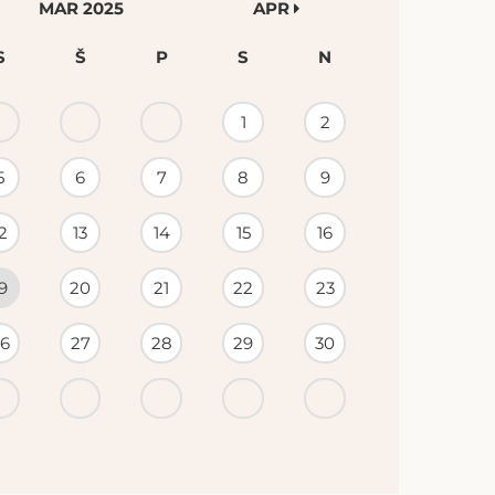
MAR 2025
APR
S
Š
P
S
N
1
2
5
6
7
8
9
2
13
14
15
16
9
20
21
22
23
6
27
28
29
30