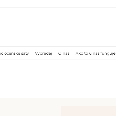
poločenské šaty
Výpredaj
O nás
Ako to u nás funguje