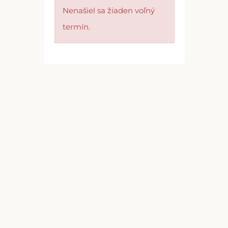
Nenašiel sa žiaden voľný
termín.