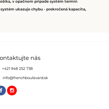
 košíka, v opačnom prípade systém termín
í systém ukazuje chybu - prekročená kapacita,
ontaktujte nás
+421 948 252 738
info@frenchboulevard.sk