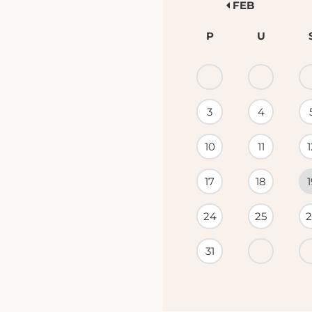
FEB
P
U
KALENDÁR
PODUJATÍ
3
4
10
11
1
17
18
1
24
25
2
31